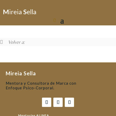
M
ireia
S
ella
Volver a:
Mireia Sella
Mentora y Consultora de Marca con
Enfoque Psico-Corporal.
Mentorías ALINEA