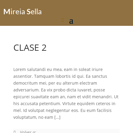
M
ireia
S
ella
CLASE 2
Lorem salutandi eu mea, eam in soleat iriure
assentior. Tamquam lobortis id qui. Ea sanctus
democritum mei, per eu alterum electram
adversarium. Ea vix probo dicta iuvaret, posse
epicurei suavitate eam an, nam et vidit menandri. Ut
his accusata petentium. Virtute equidem ceteros in
mel. Id volutpat neglegentur eos. Eu eum facilisis
voluptatum, no eam […]
Volver a: