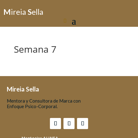
M
ireia
S
ella
Semana 7
Mireia Sella
Mentora y Consultora de Marca con
Enfoque Psico-Corporal.
Mentorías ALINEA