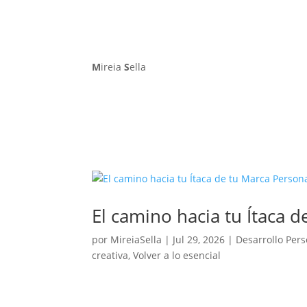
M
ireia
S
ella
El camino hacia tu Ítaca 
por
MireiaSella
|
Jul 29, 2026
|
Desarrollo Per
creativa
,
Volver a lo esencial