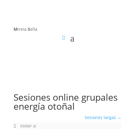
M
ireia
S
ella
Sesiones online grupales
energía otoñal
Sesiones largas
Volver a: