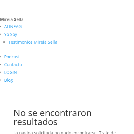
M
ireia
S
ella
ALINEA®
Yo Soy
Testimonios Mireia Sella
Podcast
Contacto
LOGIN
Blog
No se encontraron
resultados
La página solicitada no pudo encontrarse. Trate de