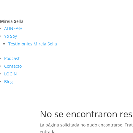
M
ireia
S
ella
ALINEA®
Yo Soy
Testimonios Mireia Sella
Podcast
Contacto
LOGIN
Blog
No se encontraron res
La página solicitada no pudo encontrarse. Trat
entrada.